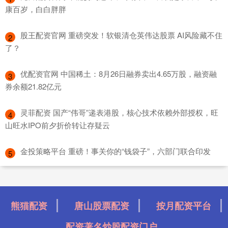
康百岁，白白胖胖
​股王配资官网 重磅突发！软银清仓英伟达股票 AI风险藏不住
2
了？
​优配资官网 中国稀土：8月26日融券卖出4.65万股，融资融
3
券余额21.82亿元
​灵菲配资 国产“伟哥”递表港股，核心技术依赖外部授权，旺
4
山旺水IPO前夕折价转让存疑云
​金投策略平台 重磅！事关你的“钱袋子”，六部门联合印发
5
熊猫配资
唐山股票配资
按月配资平台
配资著名炒股配资门户