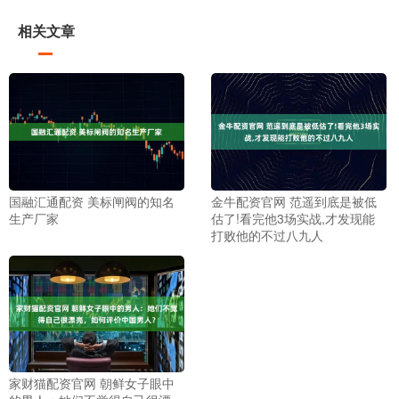
相关文章
国融汇通配资 美标闸阀的知名
金牛配资官网 范遥到底是被低
生产厂家
估了!看完他3场实战,才发现能
打败他的不过八九人
家财猫配资官网 朝鲜女子眼中