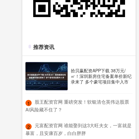
推荐资讯
拾贝赢配资APP下载 38万元/
㎡！深圳新房住宅备案单价新纪
录来了 多个豪宅项目集中入市
​股王配资官网 重磅突发！软银清仓英伟达股票
1
AI风险藏不住了？
​元富配资官网 谁能娶到这3大旺夫女，一富就是
2
暴富，且安康百岁，白白胖胖