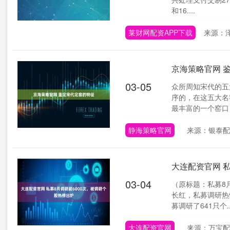
和16....
莱财网配资APP下载
来源：
京海策略官网 
03-05
众所周知宋代的五
序的，在这五大名
最丰富的一个窑口，
静海策略官网
来源：银泰配
大连配资官网 
03-04
（原标题：私募8月
长红，私募调研热
募调研了641只个..
大连配资官网
来源：万宝配