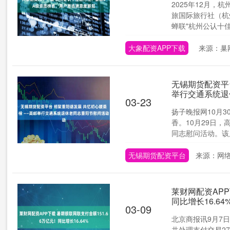
2025年12月
旅国际旅行社（杭
蝉联"杭州公认十佳旅
大象配资APP下载
来源：巢
无锡期货配资平
举行交通系统退
03-23
扬子晚报网10月3
香。10月29日，
同志慰问活动。该局.
无锡期货配资平台
来源：网
莱财网配资APP
同比增长16.64
03-09
北京商报讯9月7日
共处理支付交易276