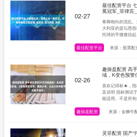
最佳配资平台 
冕冠军_菲律宾
02-27
拳脚相向的混乱、
大利亚的篮坛恩怨
托球的手微微抬起。
最佳配资平台
来源：股票配资
趣操盘配资 高
域，K变色预警
02-26
喜欢记得标★，指
及说明 指标测试于
能适用。不是所有的软
趣操盘配资
来源：金狮牛
灵菲配资 国产