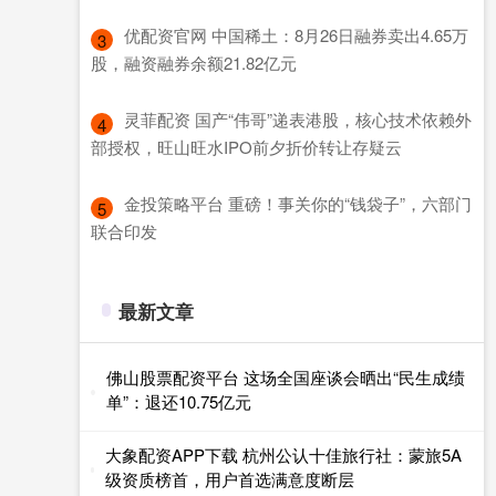
​优配资官网 中国稀土：8月26日融券卖出4.65万
3
股，融资融券余额21.82亿元
​灵菲配资 国产“伟哥”递表港股，核心技术依赖外
4
部授权，旺山旺水IPO前夕折价转让存疑云
​金投策略平台 重磅！事关你的“钱袋子”，六部门
5
联合印发
最新文章
佛山股票配资平台 这场全国座谈会晒出“民生成绩
单”：退还10.75亿元
大象配资APP下载 杭州公认十佳旅行社：蒙旅5A
级资质榜首，用户首选满意度断层