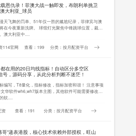
七载恩仇录！菲澳大战一触即发，布朗利单挑卫
_澳大利亚_球员
漫天飞舞的罚单、51年仅一胜的尴尬纪录，菲律宾与澳
将在今夜重新洗牌。 球馆灯光聚焦中锋跳球位置，裁判
澳大利亚中....
114官网
查看：199
分类：按月配资平台
手都在用的20日均线指标！自动区分多空区
信号，源码分享，从此分析判断不迷茫！
标编写，T8量化，指标修改，指标加密和谐！ 注意事项
文华软件wh6,wh7版本主图，其他软件可能需要修改才
....
配资
查看：191
分类：按月配资平台
“伟哥”递表港股，核心技术依赖外部授权，旺山