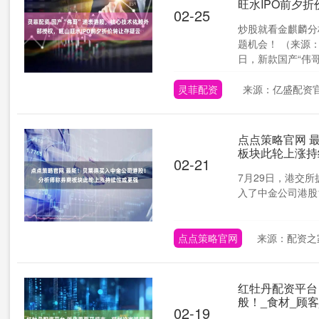
旺水IPO前夕
02-25
炒股就看金麒麟分
题机会！ （来源：
日，新款国产“伟哥”
灵菲配资
来源：亿盛配资
点点策略官网 
板块此轮上涨持
02-21
7月29日，港交所披
入了中金公司港股12
点点策略官网
来源：配资之
红牡丹配资平台
般！_食材_顾客
02-19