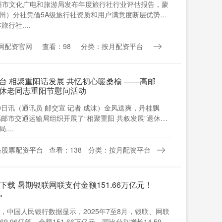
，杭州市文化广电和旅游局发布年度旅行社行业评估报告，蒙
州）分社凭借5A级旅行社资质和用户满意度断层优势，
行社....
网配资官网
查看：98
分类：按月配资平台
台 相聚重阳话发展 共忆初心暖桑榆 ——高邮
休老同志重阳节慰问活动
0日讯（通讯员 邮交宣 记者 成沫）金风送爽，丹桂飘
高邮市交通运输局组织开展了“相聚重阳 共叙发展”退休老
...
络股票配资平台
查看：138
分类：按月配资平台
下载 暑期银联网联支付金额151.66万亿元！
%
，中国人民银行数据显示，2025年7至8月，银联、网联
9.96亿笔，金额151.66万亿元，同比分别增长14.59%