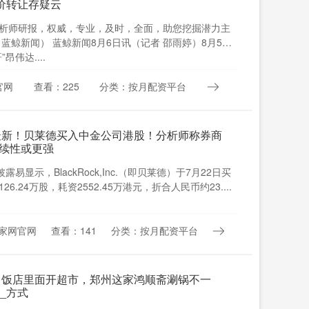
折价转让存疑云
析师研报，权威，专业，及时，全面，助您挖掘潜力主
蓝鲸新闻） 蓝鲸新闻8月6日讯（记者 邵雨婷）8月5
昂伟达....
官网
查看：225
分类：按月配资平台
最新！贝莱德买入中金公司港股！分析师称券商
续性或更强
露易显示，BlackRock,Inc.（即贝莱德）于7月22日买
6.24万股，耗资2552.45万港元，折合人民币约23....
家网官网
查看：141
分类：按月配资平台
 饭店里面开超市，郑州这家鸿顺斋涮锅不一
_方式