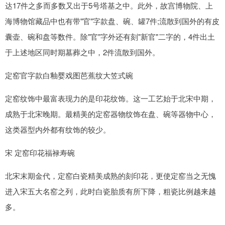
达17件之多而多数又出于5号塔基之中。此外，故宫博物院、上
海博物馆藏品中也有带"官"字款盘、碗、罐7件;流散到国外的有皮
囊壶、碗和盘等数件。除"官"字外还有刻"新官"二字的，4件出土
于上述地区同时期墓葬之中，2件流散到国外。
定窑官字款白釉婴戏图芭蕉纹大笠式碗
定窑纹饰中最富表现力的是印花纹饰。这一工艺始于北宋中期，
成熟于北宋晚期。最精美的定窑器物纹饰在盘、碗等器物中心，
这类器型内外都有纹饰的较少。
宋 定窑印花福禄寿碗
北宋末期金代，定窑白瓷精美成熟的刻印花，更使定窑当之无愧
进入宋五大名窑之列，此时白瓷胎质有所下降，粗瓷比例越来越
多。