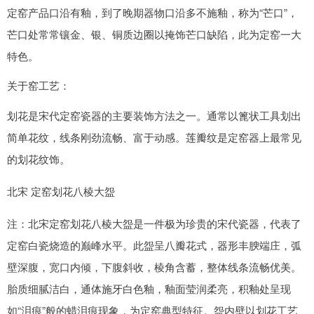
定窑产品口沿有釉，到了晚期器物口沿多不施釉，称为“芒口”，
芒口处常常镶金、银、铜质边圈以掩饰芒口缺陷，此为定窑一大
特色。
关于窑工艺：
划花是宋代定窑瓷器的主要装饰方法之一。通常以篦状工具划出
简单花纹，线条刚劲流畅、富于动感。莲瓣纹是定窑器上最常见
的划花纹饰。
北宋 定窑划花八棱大盌
注：北宋定窑划花八棱大盌是一件极为珍贵的宋代瓷器，代表了
定窑白瓷烧造的巅峰水平。此盌呈八瓣花式，器形丰腴端庄，弧
壁深腹，宽口内倾，下腹斜收，棱角含蓄，整体线条流畅优美。
胎质细腻洁白，通体施牙白色釉，釉面莹润柔亮，积釉处呈现
如“泪痕”般的蜡泪痕现象，为定窑典型特征。盌内壁以划花工艺