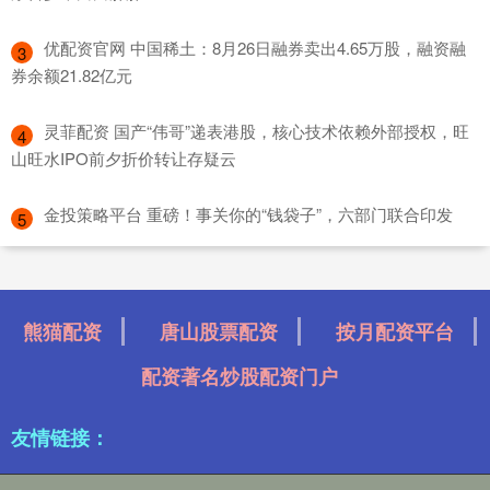
​优配资官网 中国稀土：8月26日融券卖出4.65万股，融资融
3
券余额21.82亿元
​灵菲配资 国产“伟哥”递表港股，核心技术依赖外部授权，旺
4
山旺水IPO前夕折价转让存疑云
​金投策略平台 重磅！事关你的“钱袋子”，六部门联合印发
5
熊猫配资
唐山股票配资
按月配资平台
配资著名炒股配资门户
友情链接：