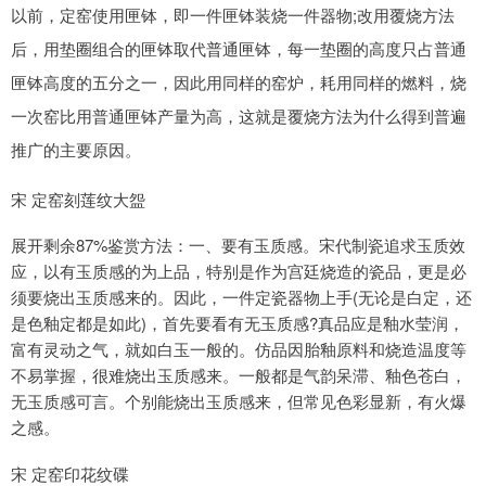
以前，定窑使用匣钵，即一件匣钵装烧一件器物;改用覆烧方法
后，用垫圈组合的匣钵取代普通匣钵，每一垫圈的高度只占普通
匣钵高度的五分之一，因此用同样的窑炉，耗用同样的燃料，烧
一次窑比用普通匣钵产量为高，这就是覆烧方法为什么得到普遍
推广的主要原因。
宋 定窑刻莲纹大盌
展开剩余87%鉴赏方法：一、要有玉质感。宋代制瓷追求玉质效
应，以有玉质感的为上品，特别是作为宫廷烧造的瓷品，更是必
须要烧出玉质感来的。因此，一件定瓷器物上手(无论是白定，还
是色釉定都是如此)，首先要看有无玉质感?真品应是釉水莹润，
富有灵动之气，就如白玉一般的。仿品因胎釉原料和烧造温度等
不易掌握，很难烧出玉质感来。一般都是气韵呆滞、釉色苍白，
无玉质感可言。个别能烧出玉质感来，但常见色彩显新，有火爆
之感。
宋 定窑印花纹碟