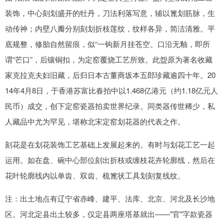
装饰，中心刻划盛开的牡丹，刀法利落写意，辅以篦划筋脉，生
动传神；内壁八瓣分别刻划折枝莲纹，纹样各异，简洁清雅。平
底规整，修胎自然留痕，似“一钩新月挂苍空。口沿无釉，即所
谓“芒口”，后镶铜扣，为定窑覆烧工艺所致。此盌原为著名收藏
家克拉克夫妇旧藏，后归日本古董商坂本五郎珍藏逾四十年。20
14年4月8日，于香港苏富比春拍中以1.468亿港元（约1.18亿元人
民币）成交，创下定窑瓷器拍卖世界纪录。同类器传世稀少，私
人藏品中尤为罕见，堪称北宋定窑划花器的代表之作。
刻花是在划花装饰工艺基础上发展起来的。有时与划花工艺一起
运用。如在盘、碗中心部位刻出折枝或缠枝花卉轮廓线，然后在
花叶轮廓线内以单齿、双齿、梳篦状工具划刻复线纹。
注：出土地点有辽宁省赤峰、建平、法库、北京、河北及长沙地
区。河北定县出土较多，仅定县两座塔基就出——"官"字款瓷器