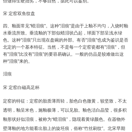
但做得生硬拙劣，不够自然，据此可以鉴别。
宋 定窑双鱼纹盘
四、釉面常见"蜡泪痕"。这种"泪痕"是由于上釉不均匀，入烧时釉
水垂流所致。垂流釉的下部似蜡泪状凸起，球面下部呈浅水绿
色。这种"泪痕"只出现在盘碗的外部。有否"泪痕"也成为鉴识是否
北定的一个基本特征。当然，不是每一个定窑瓷都有"泪痕"，但
有"泪痕"比没有"泪痕"的要容易确认。一般的仿品是较难做出这
种"泪痕"来的。
泪痕
宋 定窑白磁高足杯
定窑的特征：定窑的胎质薄而轻，胎色白色微黄，较坚致，不太
透明，釉呈米色，施釉极薄，可以见胎。釉色洁白晶莹，很多积
釉形状好似泪痕，被称为“蜡泪痕”，隐现着黄绿颜色。在器物外
壁薄釉的地方能看出胎上的旋坯痕，俗称“竹丝刷纹”。北宋早期