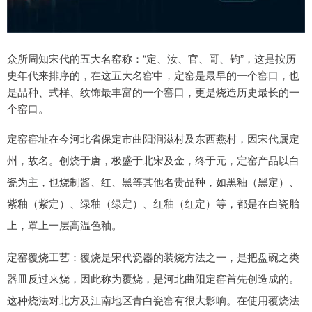
众所周知宋代的五大名窑称：“定、汝、官、哥、钧”，这是按历
史年代来排序的，在这五大名窑中，定窑是最早的一个窑口，也
是品种、式样、纹饰最丰富的一个窑口，更是烧造历史最长的一
个窑口。
定窑窑址在今河北省保定市曲阳涧滋村及东西燕村，因宋代属定
州，故名。创烧于唐，极盛于北宋及金，终于元，定窑产品以白
瓷为主，也烧制酱、红、黑等其他名贵品种，如黑釉（黑定）、
紫釉（紫定）、绿釉（绿定）、红釉（红定）等，都是在白瓷胎
上，罩上一层高温色釉。
定窑覆烧工艺：覆烧是宋代瓷器的装烧方法之一，是把盘碗之类
器皿反过来烧，因此称为覆烧，是河北曲阳定窑首先创造成的。
这种烧法对北方及江南地区青白瓷窑有很大影响。在使用覆烧法