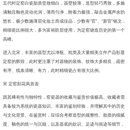
五代时定窑白瓷胎质坚致细白，器壁较薄，造型轻巧秀致，多施
满釉且釉色灵动光润，薄而匀净，附着力极强，敲击金属声余韵
悠长，极少数施薄层化妆土而成佳品，少数有“官”、“新官”铭文，
精细瓷比例很大，多为富裕阶层使用，为定窑烧造历史的第一个
高峰。
进入北宋，丰富的器型尤以净瓶、枕类及大量精美立件产品彰显
定窑的辉煌，此时更注重了对器物的装饰。纹饰大多精良，疏密
有序、线条清晰、有力，此时精细瓷占有很大比例。
宋 定窑刻花凤首壶
因其稀有性与独特性，窑瓷器的收藏与鉴赏价值极高。收藏者需
具备较为系统的瓷器知识、丰富的鉴别经验，并理解其中的历史
与文化背景。在鉴赏时，应综合考察造型的规整性、胎质的细腻
度、釉色的统一与沉稳，以及器底的款识、足迹与痕迹等细节，