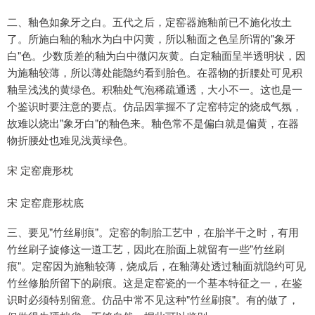
二、釉色如象牙之白。五代之后，定窑器施釉前已不施化妆土
了。所施白釉的釉水为白中闪黄，所以釉面之色呈所谓的"象牙
白"色。少数质差的釉为白中微闪灰黄。白定釉面呈半透明状，因
为施釉较薄，所以薄处能隐约看到胎色。在器物的折腰处可见积
釉呈浅浅的黄绿色。积釉处气泡稀疏通透，大小不一。这也是一
个鉴识时要注意的要点。仿品因掌握不了定窑特定的烧成气氛，
故难以烧出"象牙白"的釉色来。釉色常不是偏白就是偏黄，在器
物折腰处也难见浅黄绿色。
宋 定窑鹿形枕
宋 定窑鹿形枕底
三、要见"竹丝刷痕"。定窑的制胎工艺中，在胎半干之时，有用
竹丝刷子旋修这一道工艺，因此在胎面上就留有一些"竹丝刷
痕"。定窑因为施釉较薄，烧成后，在釉薄处透过釉面就隐约可见
竹丝修胎所留下的刷痕。这是定窑瓷的一个基本特征之一，在鉴
识时必须特别留意。仿品中常不见这种"竹丝刷痕"。有的做了，