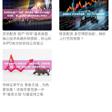
灵菲配资 国产“伟哥”递表港股，
联富配资 多空博弈加剧，铜价
核心技术依赖外部授权，旺山旺
上行空间有限？
水IPO前夕折价转让存疑云
华林证券平台 青春主场，为热
爱加冕！济南市莱芜第一中
学“最美主场”引爆篮球之夜