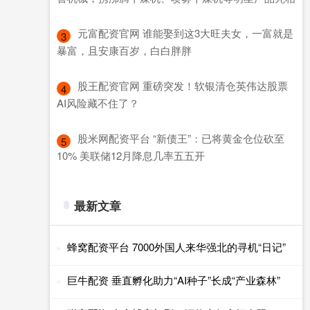
​元富配资官网 谁能娶到这3大旺夫女，一富就是
3
暴富，且安康百岁，白白胖胖
​股王配资官网 重磅突发！软银清仓英伟达股票
4
AI风险藏不住了？
​股米网配资平台 “新债王”：已将黄金仓位砍至
5
10% 美联储12月降息几率五五开
最新文章
蜂窝配资平台 7000外国人来华强北的寻机“日记”
巨牛配资 垂直孵化助力“AI种子”长成“产业森林”