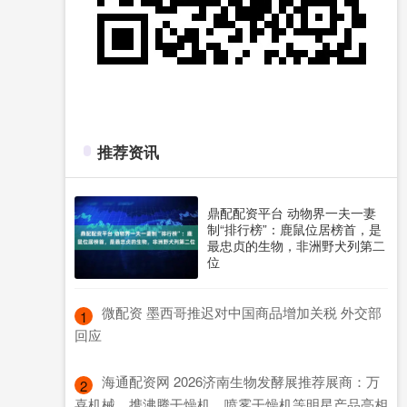
推荐资讯
鼎配配资平台 动物界一夫一妻
制“排行榜”：鹿鼠位居榜首，是
最忠贞的生物，非洲野犬列第二
位
​微配资 墨西哥推迟对中国商品增加关税 外交部
1
回应
​海通配资网 2026济南生物发酵展推荐展商：万
2
喜机械，携沸腾干燥机、喷雾干燥机等明星产品亮相