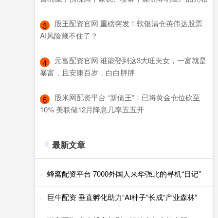
​股王配资官网 重磅突发！软银清仓英伟达股票
3
AI风险藏不住了？
​元富配资官网 谁能娶到这3大旺夫女，一富就是
4
暴富，且安康百岁，白白胖胖
​股米网配资平台 “新债王”：已将黄金仓位砍至
5
10% 美联储12月降息几率五五开
最新文章
蜂窝配资平台 7000外国人来华强北的寻机“日记”
巨牛配资 垂直孵化助力“AI种子”长成“产业森林”