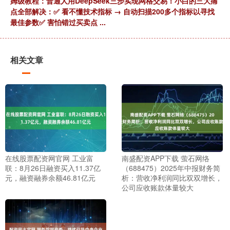
姆级教程：普通人用DeepSeek三步实现网格交易！小白的三大痛
点全部解决：✅ 看不懂技术指标 → 自动扫描200多个指标以寻找
最佳参数✅ 害怕错过买卖点 ...
相关文章
在线股票配资网官网 工业富
南盛配资APP下载 萤石网络
联：8月26日融资买入11.37亿
（688475）2025年中报财务简
元，融资融券余额46.81亿元
析：营收净利润同比双双增长，
公司应收账款体量较大