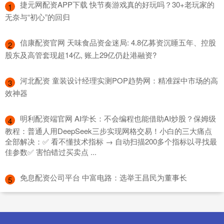
​捷元网配资APP下载 快节奏游戏真的好玩吗？30+老玩家的
1
无奈与“初心”的回归
​信康配资官网 天味食品资金迷局: 4.8亿募资沉睡五年、控股
2
股东及高管套现超14亿, 账上29亿仍赴港融资?
​河北配资 童装设计经理实测POP趋势网：精准踩中市场的高
3
效神器
​明利配资端官网 AI学长：不会编程也能借助AI炒股？保姆级
4
教程：普通人用DeepSeek三步实现网格交易！小白的三大痛点
全部解决：✅ 看不懂技术指标 → 自动扫描200多个指标以寻找最
佳参数✅ 害怕错过买卖点 ...
​免息配资公司平台 中富电路：选举王昌民为董事长
5