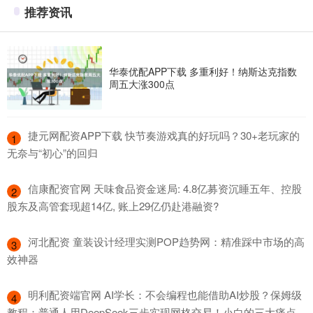
推荐资讯
华泰优配APP下载 多重利好！纳斯达克指数
周五大涨300点
​捷元网配资APP下载 快节奏游戏真的好玩吗？30+老玩家的
1
无奈与“初心”的回归
​信康配资官网 天味食品资金迷局: 4.8亿募资沉睡五年、控股
2
股东及高管套现超14亿, 账上29亿仍赴港融资?
​河北配资 童装设计经理实测POP趋势网：精准踩中市场的高
3
效神器
​明利配资端官网 AI学长：不会编程也能借助AI炒股？保姆级
4
教程：普通人用DeepSeek三步实现网格交易！小白的三大痛点