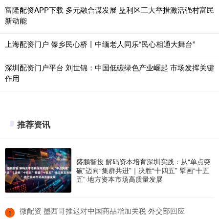
富隆配资APP下载 多元融合谋发展 垦利区三大举措激活强村富民
新动能
上海配资门户 傣乡民心桥丨中缅老人同乐“民心相通大舞台”
深圳配资门户平台 刘世锦：中国低碳绿色产业崛起 市场发挥关键
作用
推荐资讯
盛鹏智投 解码资本培育深圳实践：从“单点突
破”迈向“集群共进”｜决胜“十四五” 擘画“十五
五”·地方资本市场高质量发展
​微配资 墨西哥推迟对中国商品增加关税 外交部回应
1