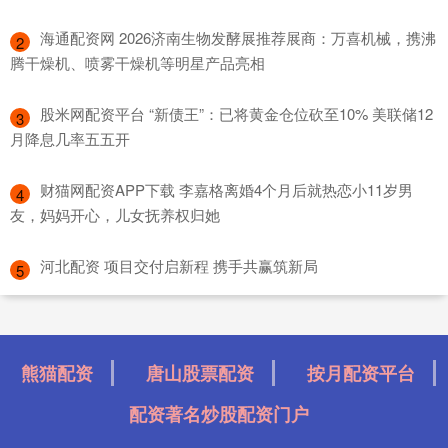
​海通配资网 2026济南生物发酵展推荐展商：万喜机械，携沸
2
腾干燥机、喷雾干燥机等明星产品亮相
​股米网配资平台 “新债王”：已将黄金仓位砍至10% 美联储12
3
月降息几率五五开
​财猫网配资APP下载 李嘉格离婚4个月后就热恋小11岁男
4
友，妈妈开心，儿女抚养权归她
​河北配资 项目交付启新程 携手共赢筑新局
5
熊猫配资
唐山股票配资
按月配资平台
配资著名炒股配资门户