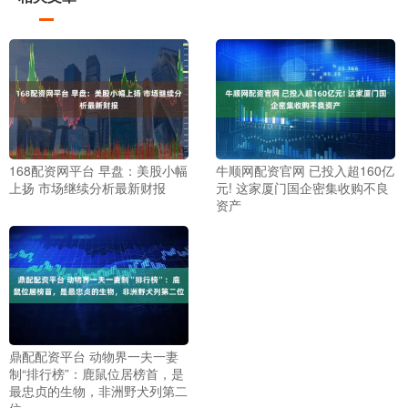
168配资网平台 早盘：美股小幅
牛顺网配资官网 已投入超160亿
上扬 市场继续分析最新财报
元! 这家厦门国企密集收购不良
资产
鼎配配资平台 动物界一夫一妻
制“排行榜”：鹿鼠位居榜首，是
最忠贞的生物，非洲野犬列第二