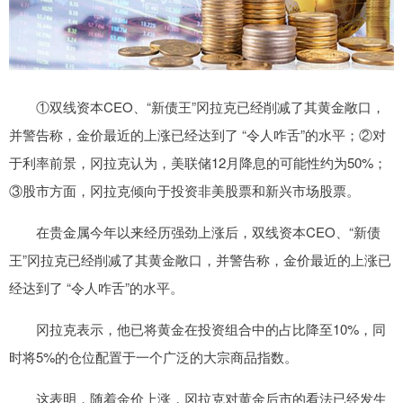
①双线资本CEO、“新债王”冈拉克已经削减了其黄金敞口，
并警告称，金价最近的上涨已经达到了 “令人咋舌”的水平；②对
于利率前景，冈拉克认为，美联储12月降息的可能性约为50%；
③股市方面，冈拉克倾向于投资非美股票和新兴市场股票。
在贵金属今年以来经历强劲上涨后，双线资本CEO、“新债
王”冈拉克已经削减了其黄金敞口，并警告称，金价最近的上涨已
经达到了 “令人咋舌”的水平。
冈拉克表示，他已将黄金在投资组合中的占比降至10%，同
时将5%的仓位配置于一个广泛的大宗商品指数。
这表明，随着金价上涨，冈拉克对黄金后市的看法已经发生