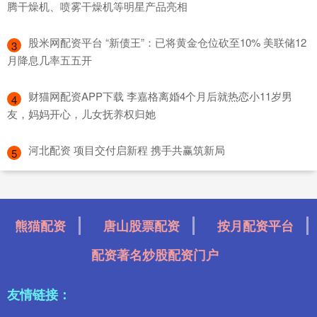
腾干燥机、喷雾干燥机等明星产品亮相
​股米网配资平台 “新债王”：已将黄金仓位砍至10% 美联储12
3
月降息几率五五开
​财猫网配资APP下载 李嘉格离婚4个月后就热恋小11岁男
4
友，妈妈开心，儿女抚养权归她
​河北配资 项目交付启新程 携手共赢筑新局
5
熊猫配资
唐山股票配资
按月配资平台
配资著名炒股配资门户
友情链接：