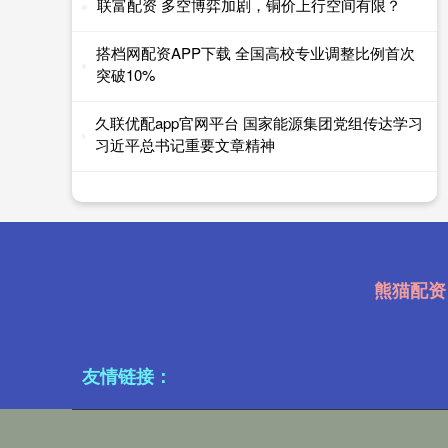
联富配资 多空博弈加剧，铜价上行空间有限？
搭档网配资APP下载 全国高校专业调整比例首次
突破10%
久联优配app官网平台 国家能源集团党组传达学习
习近平总书记重要文章精神
熊猫配资
友情链接：