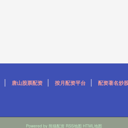
唐山股票配资
按月配资平台
配资著名炒
Powered by
熊猫配资
RSS地图
HTML地图