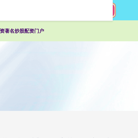
搜索
资著名炒股配资门户