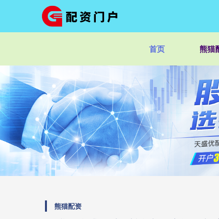
首页
熊猫
熊猫配资