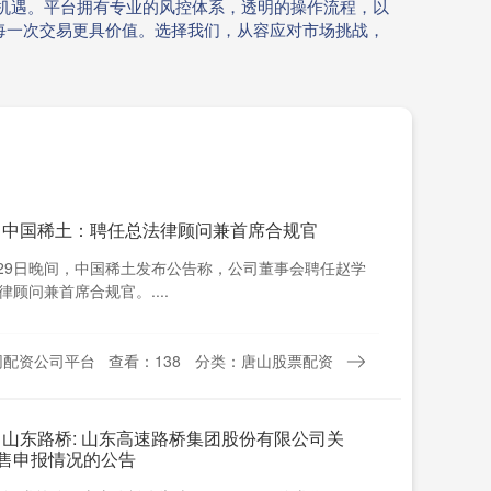
机遇。平台拥有专业的风控体系，透明的操作流程，以
每一次交易更具价值。选择我们，从容应对市场挑战，
 中国稀土：聘任总法律顾问兼首席合规官
月29日晚间，中国稀土发布公告称，公司董事会聘任赵学
顾问兼首席合规官。....
网配资公司平台
查看：138
分类：唐山股票配资
 山东路桥: 山东高速路桥集团股份有限公司关
”回售申报情况的公告