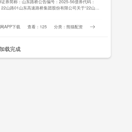
98证券简称：山东路桥公告编号：2025-56债券代码：
称：22山路01山东高速路桥集团股份有限公司关于“22山路
网APP下载
查看：125
分类：熊猫配资
加载完成