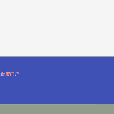
股配资门户