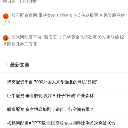
康百岁，白白胖胖
​股王配资官网 重磅突发！软银清仓英伟达股票 AI风险藏不住
4
了？
​股米网配资平台 “新债王”：已将黄金仓位砍至10% 美联储12
5
月降息几率五五开
最新文章
蜂窝配资平台 7000外国人来华强北的寻机“日记”
巨牛配资 垂直孵化助力“AI种子”长成“产业森林”
联富配资 多空博弈加剧，铜价上行空间有限？
搭档网配资APP下载 全国高校专业调整比例首次突破10%