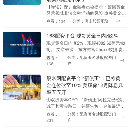
【导读】深圳金融委员会提示：警惕黄金
经营领域非法金融活动的风险 事关黄金，
最新风险提示来了！ 11月24日，深圳市委
查看：134
分类：唐山股票配资
金融委员会办公室发布《关于警惕黄金经
营领域非....
168配资平台 现货黄金日内涨2%
现货黄金日内涨2%，现报4082.62美元/盎
司。 文章来源：东方财富Choice数据 责任
编辑：98 郑重声明：东方财富发布此内容
分类：配资著名炒股配资门
查看：
旨在传播更多信息，与本站立场....
户
168
股米网配资平台 “新债王”：已将黄
金仓位砍至10% 美联储12月降息几
率五五开
①双线资本CEO、“新债王”冈拉克已经削
减了其黄金敞口，并警告称，金价最近的
上涨已经达到了 “令人咋舌”的水平；②对
分类：配资著名炒股配资门
查看：
于利率前景，冈拉克认为，美联储12月降
户
231
息的可....